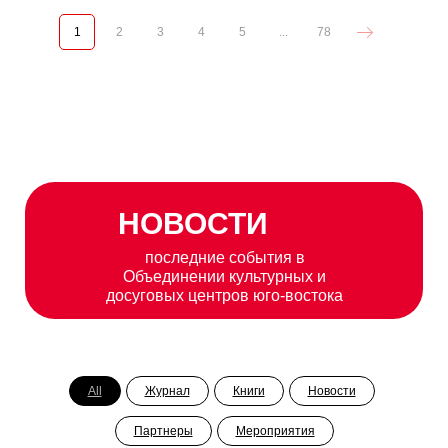
1
2
3
4
5
...
78
НОВОСТИ
последние события в
Объединении культурных и
досуговых центров юго-востока
All
Журнал
Книги
Новости
Партнеры
Мероприятия