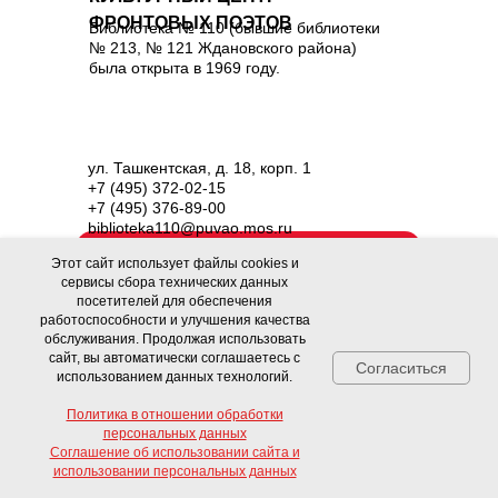
ФРОНТОВЫХ ПОЭТОВ
Библиотека № 110 (бывшие библиотеки
№ 213, № 121 Ждановского района)
была открыта в 1969 году.
ул. Ташкентская, д. 18, корп. 1
+7 (495) 372-02-15
+7 (495) 376-89-00
biblioteka110@puvao.mos.ru
Подробнее
Этот сайт использует файлы cookies и
сервисы сбора технических данных
посетителей для обеспечения
работоспособности и улучшения качества
обслуживания. Продолжая использовать
сайт, вы автоматически соглашаетесь с
Согласиться
использованием данных технологий.
Политика в отношении обработки
персональных данных
Соглашение об использовании сайта и
Свяжитесь с нами!
БИБЛИОТЕКА №111
использовании персональных данных