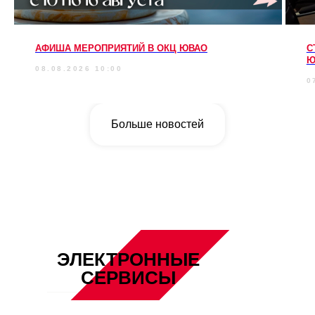
АФИША МЕРОПРИЯТИЙ В ОКЦ ЮВАО
С
Ю
08.08.2026 10:00
0
Больше новостей
ЭЛЕКТРОННЫЕ
СЕРВИСЫ