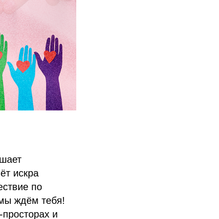
ашает
ёт искра
ествие по
мы ждём тебя!
-просторах и