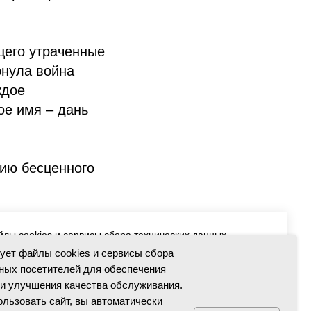
щего утраченные
рнула война
ждое
ое имя – дань
нию бесценного
39
йлы cookies и сервисы сбора технических данных
чения работоспособности и улучшения качества
зует файлы cookies и сервисы сбора
 использовать сайт, вы автоматически соглашаетесь с
ных посетителей для обеспечения
технологий.
и улучшения качества обслуживания.
льзовать сайт, вы автоматически
бработки персональных данных