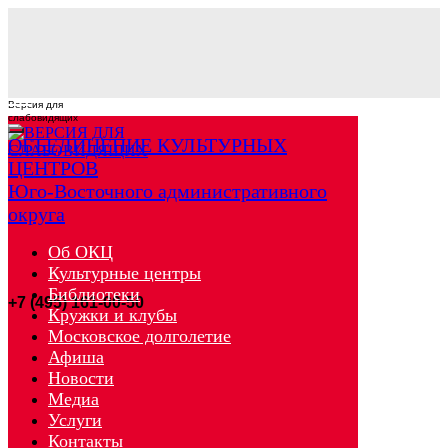
Версия для
слабовидящих
ОБЪЕДИНЕНИЕ КУЛЬТУРНЫХ
ЦЕНТРОВ
Юго-Восточного административного
округа
Об ОКЦ
Культурные центры
Библиотеки
+7 (495) 161-00-50
Кружки и клубы
Московское долголетие
Афиша
Новости
Медиа
Услуги
Контакты