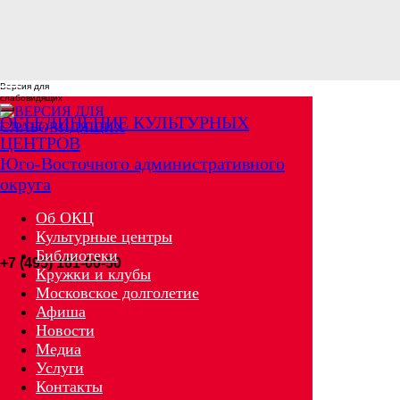
Версия для
слабовидящих
ОБЪЕДИНЕНИЕ КУЛЬТУРНЫХ
ЦЕНТРОВ
Юго-Восточного административного
округа
Об ОКЦ
Культурные центры
Библиотеки
+7 (495) 161-00-50
Кружки и клубы
Московское долголетие
Афиша
Новости
Медиа
Услуги
Контакты