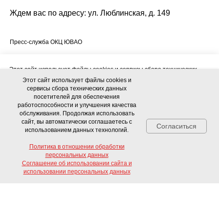
Ждем вас по адресу: ул. Люблинская, д. 149
Пресс-служба ОКЦ ЮВАО
Этот сайт использует файлы cookies и сервисы сбора технических
данных посетителей для обеспечения работоспособности и
Этот сайт использует файлы cookies и
улучшения качества обслуживания. Продолжая использовать сайт, вы
сервисы сбора технических данных
автоматически соглашаетесь с использованием данных технологий.
посетителей для обеспечения
работоспособности и улучшения качества
обслуживания. Продолжая использовать
Политика в отношении обработки персональных данных
сайт, вы автоматически соглашаетесь с
Согласиться
использованием данных технологий.
Соглашение об использовании сайта и использовании персональных
данных
Политика в отношении обработки
персональных данных
Соглашение об использовании сайта и
Согласиться
Свяжитесь с нами!
использовании персональных данных