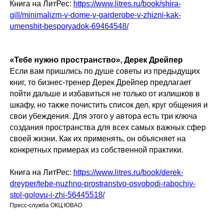
Книга на ЛитРес:
https://www.litres.ru/book/shira-
gill/minimalizm-v-dome-v-garderobe-v-zhizni-kak-
umenshit-besporyadok-69464548/
«Тебе нужно пространство», Дерек Дрейпер
Если вам пришлись по душе советы из предыдущих
книг, то бизнес-тренер Дерек Дрейпер предлагает
пойти дальше и избавиться не только от излишков в
шкафу, но также почистить список дел, круг общения и
свои убеждения. Для этого у автора есть три ключа
создания пространства для всех самых важных сфер
своей жизни. Как их применять, он объясняет на
конкретных примерах из собственной практики.
Книга на ЛитРес:
https://www.litres.ru/book/derek-
dreyper/tebe-nuzhno-prostranstvo-osvobodi-rabochiy-
stol-golovu-i-zhi-56445518/
Пресс-служба ОКЦ ЮВАО