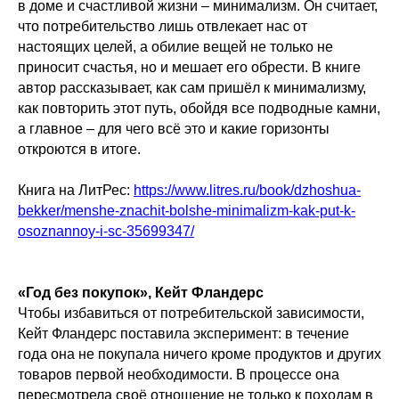
в доме и счастливой жизни – минимализм. Он считает,
что потребительство лишь отвлекает нас от
настоящих целей, а обилие вещей не только не
приносит счастья, но и мешает его обрести. В книге
автор рассказывает, как сам пришёл к минимализму,
как повторить этот путь, обойдя все подводные камни,
а главное – для чего всё это и какие горизонты
откроются в итоге.
Книга на ЛитРес:
https://www.litres.ru/book/dzhoshua-
bekker/menshe-znachit-bolshe-minimalizm-kak-put-k-
osoznannoy-i-sc-35699347/
«Год без покупок», Кейт Фландерс
Чтобы избавиться от потребительской зависимости,
Кейт Фландерс поставила эксперимент: в течение
года она не покупала ничего кроме продуктов и других
товаров первой необходимости. В процессе она
пересмотрела своё отношение не только к походам в