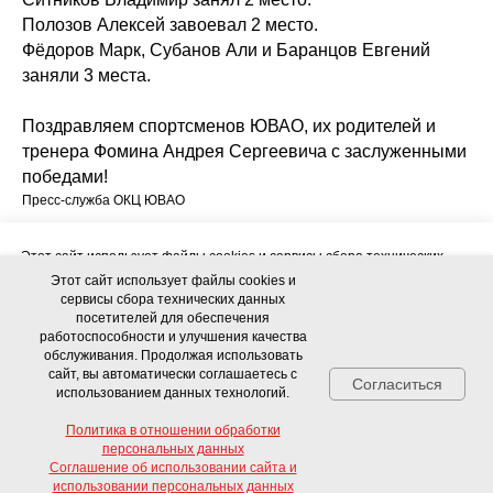
Полозов Алексей завоевал 2 место.
Фёдоров Марк, Субанов Али и Баранцов Евгений
заняли 3 места.
Поздравляем спортсменов ЮВАО, их родителей и
тренера Фомина Андрея Сергеевича с заслуженными
победами!
Пресс-служба ОКЦ ЮВАО
Этот сайт использует файлы cookies и сервисы сбора технических
данных посетителей для обеспечения работоспособности и
Этот сайт использует файлы cookies и
улучшения качества обслуживания. Продолжая использовать сайт, вы
сервисы сбора технических данных
автоматически соглашаетесь с использованием данных технологий.
посетителей для обеспечения
работоспособности и улучшения качества
обслуживания. Продолжая использовать
Политика в отношении обработки персональных данных
сайт, вы автоматически соглашаетесь с
Согласиться
использованием данных технологий.
Соглашение об использовании сайта и использовании персональных
Об ОКЦ
Документы
данных
Политика в отношении обработки
персональных данных
Противодействие коррупции
Соглашение об использовании сайта и
Согласиться
Свяжитесь с нами!
использовании персональных данных