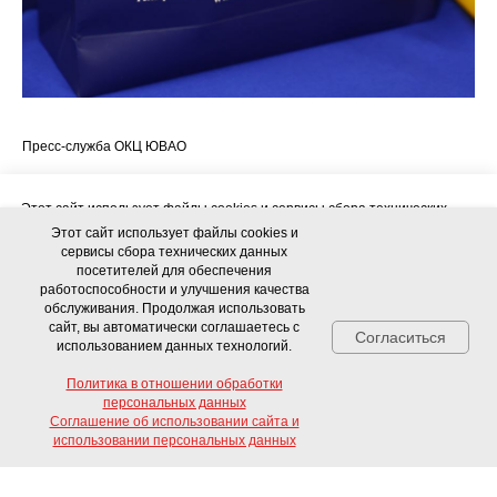
Пресс-служба ОКЦ ЮВАО
Этот сайт использует файлы cookies и сервисы сбора технических
данных посетителей для обеспечения работоспособности и
Этот сайт использует файлы cookies и
улучшения качества обслуживания. Продолжая использовать сайт, вы
сервисы сбора технических данных
автоматически соглашаетесь с использованием данных технологий.
посетителей для обеспечения
работоспособности и улучшения качества
обслуживания. Продолжая использовать
Политика в отношении обработки персональных данных
сайт, вы автоматически соглашаетесь с
Согласиться
использованием данных технологий.
Соглашение об использовании сайта и использовании персональных
данных
Политика в отношении обработки
персональных данных
Соглашение об использовании сайта и
Согласиться
Свяжитесь с нами!
использовании персональных данных