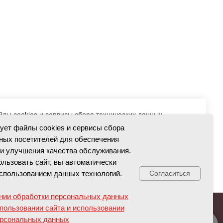
йлы cookies и сервисы сбора технических данных
чения работоспособности и улучшения качества
зует файлы cookies и сервисы сбора
 использовать сайт, вы автоматически соглашаетесь с
ных посетителей для обеспечения
технологий.
и улучшения качества обслуживания.
льзовать сайт, вы автоматически
бработки персональных данных
спользованием данных технологий.
Согласиться
вании сайта и использовании персональных данных
нии обработки персональных данных
пользовании сайта и использовании
рсональных данных
енты
Противодействие коррупции