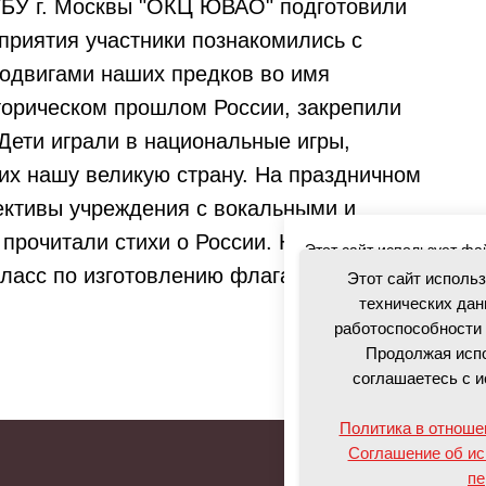
ГБУ г. Москвы "ОКЦ ЮВАО" подготовили
приятия участники познакомились с
подвигами наших предков во имя
торическом прошлом России, закрепили
Дети играли в национальные игры,
их нашу великую страну. На праздничном
ективы учреждения с вокальными и
прочитали стихи о России. На площадке
Этот сайт использует фа
класс по изготовлению флага нашей
посетителей для обеспе
Этот сайт исполь
обслуживания. Продолжая
технических дан
использованием данных 
работоспособности 
Продолжая испо
Политика в отношении о
соглашаетесь с и
Соглашение об использо
Политика в отноше
Соглашение об ис
Согласиться
пе
Об ОКЦ
Докум