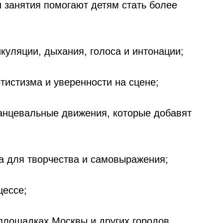
 занятия помогают детям стать более
икуляции, дыхания, голоса и интонации;
ртистизма и уверенности на сцене;
танцевальные движения, которые добавят
а для творчества и самовыражения;
цессе;
 площадках Москвы и других городов