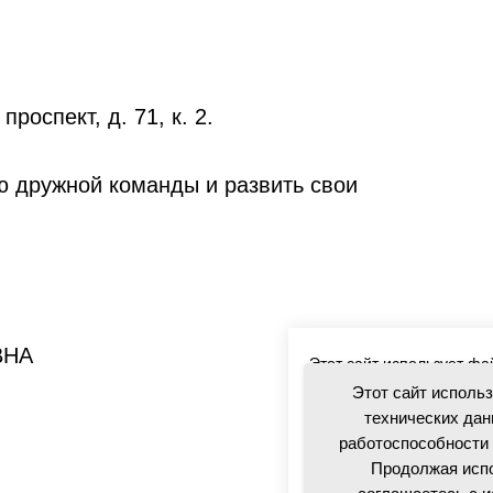
роспект, д. 71, к. 2.
ю дружной команды и развить свои
ВНА
Этот сайт использует фа
посетителей для обеспе
Этот сайт исполь
обслуживания. Продолжая
технических дан
использованием данных 
работоспособности 
Продолжая испо
Политика в отношении о