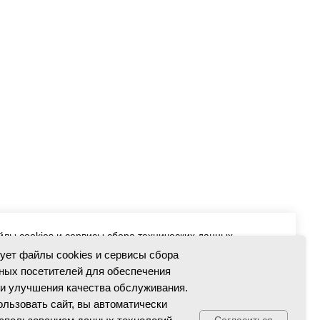
йлы cookies и сервисы сбора технических данных
чения работоспособности и улучшения качества
зует файлы cookies и сервисы сбора
 использовать сайт, вы автоматически соглашаетесь с
ных посетителей для обеспечения
технологий.
и улучшения качества обслуживания.
льзовать сайт, вы автоматически
бработки персональных данных