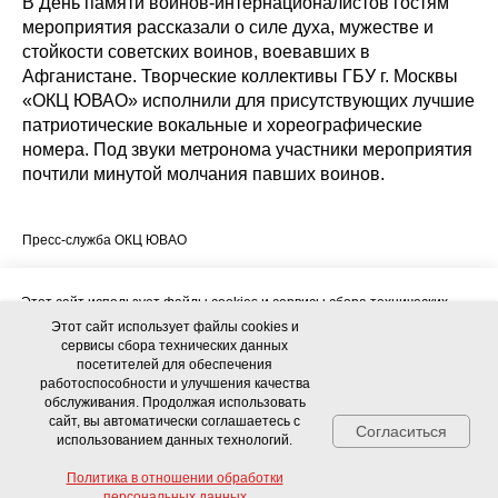
В День памяти воинов-интернационалистов гостям
мероприятия рассказали о силе духа, мужестве и
стойкости советских воинов, воевавших в
Афганистане. Творческие коллективы ГБУ г. Москвы
«ОКЦ ЮВАО» исполнили для присутствующих лучшие
патриотические вокальные и хореографические
номера. Под звуки метронома участники мероприятия
почтили минутой молчания павших воинов.
Пресс-служба ОКЦ ЮВАО
Этот сайт использует файлы cookies и сервисы сбора технических
данных посетителей для обеспечения работоспособности и
Этот сайт использует файлы cookies и
улучшения качества обслуживания. Продолжая использовать сайт, вы
сервисы сбора технических данных
автоматически соглашаетесь с использованием данных технологий.
посетителей для обеспечения
работоспособности и улучшения качества
обслуживания. Продолжая использовать
Политика в отношении обработки персональных данных
сайт, вы автоматически соглашаетесь с
Согласиться
использованием данных технологий.
Соглашение об использовании сайта и использовании персональных
данных
Политика в отношении обработки
персональных данных