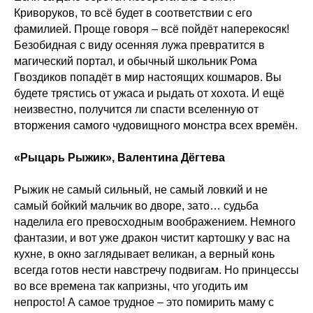
Криворуков, то всё будет в соответствии с его
фамилией. Проще говоря – всё пойдёт наперекосяк!
Безобидная с виду осенняя лужа превратится в
магический портал, и обычный школьник Рома
Гвоздиков попадёт в мир настоящих кошмаров. Вы
будете трястись от ужаса и рыдать от хохота. И ещё
неизвестно, получится ли спасти вселенную от
вторжения самого чудовищного монстра всех времён.
«Рыцарь Рыжик», Валентина Дёгтева
Рыжик не самый сильный, не самый ловкий и не
самый бойкий мальчик во дворе, зато… судьба
наделила его превосходным воображением. Немного
фантазии, и вот уже дракон чистит картошку у вас на
кухне, в окно заглядывает великан, а верный конь
всегда готов нести навстречу подвигам. Но принцессы
во все времена так капризны, что угодить им
непросто! А самое трудное – это помирить маму с