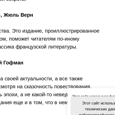
», Жюль Верн
тства. Это издание, проиллюстрированное
ом, поможет читателям по-иному
ассика французской литературы.
й Гофман
а своей актуальности, а все также
смотря на сказочность повествования,
 эпохи, а не какой-то неведомый
Этот сайт использует фа
ния еще и в том, что в нем представлена
посетителей для обеспе
Этот сайт исполь
обслуживания. Продолжая
технических дан
использованием данных 
работоспособности 