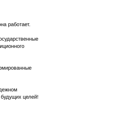
на работает.
государственные
тиционного
ормированные
адежном
 будущих целей!