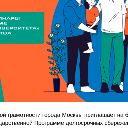
ой грамотности города Москвы приглашает на 
ударственной Программе долгосрочных сбереже