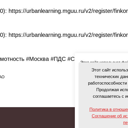
0): https://urbanlearning.mguu.ru/v2/register/fin
0): https://urbanlearning.mguu.ru/v2/register/fin
мотность #Москва #ПДС #Сбережения #Инвест
Этот сайт использует фа
посетителей для обеспе
Этот сайт исполь
обслуживания. Продолжая
технических дан
АО
использованием данных 
работоспособности 
Продолжая испо
Политика в отношении о
соглашаетесь с и
Соглашение об использо
Политика в отноше
Соглашение об ис
Согласиться
пе
Об ОКЦ
Докум