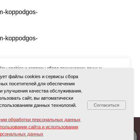
kom-koppodgos-
kom-koppodgos-
иции#Вебинар
йлы cookies и сервисы сбора технических данных
чения работоспособности и улучшения качества
зует файлы cookies и сервисы сбора
 использовать сайт, вы автоматически соглашаетесь с
ных посетителей для обеспечения
технологий.
и улучшения качества обслуживания.
льзовать сайт, вы автоматически
бработки персональных данных
спользованием данных технологий.
Согласиться
вании сайта и использовании персональных данных
нии обработки персональных данных
пользовании сайта и использовании
рсональных данных
енты
Противодействие коррупции
Свяжитесь с нами!