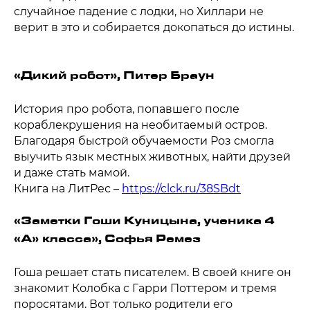
случайное падение с лодки, но Хиллари не
верит в это и собирается докопаться до истины.
«Дикий робот», Питер Браун
История про робота, попавшего после
кораблекрушения на необитаемый остров.
Благодаря быстрой обучаемости Роз смогла
выучить язык местных животных, найти друзей
и даже стать мамой.
Книга на ЛитРес –
https://clck.ru/38SBdt
«Заметки Гоши Куницына, ученика 4
«А» класса», Софья Ремез
Гоша решает стать писателем. В своей книге он
знакомит Колобка с Гарри Поттером и тремя
поросятами. Вот только родители его