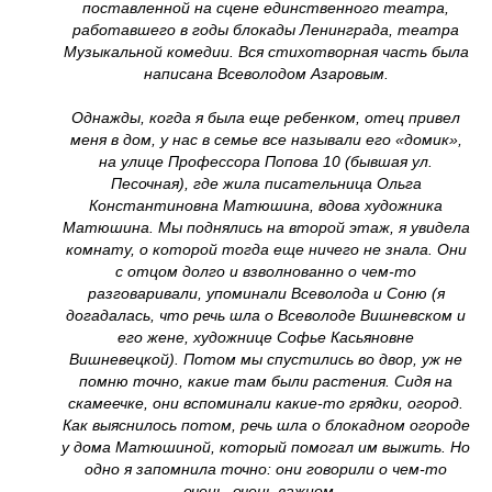
поставленной на сцене единственного театра,
работавшего в годы блокады Ленинграда, театра
Музыкальной комедии. Вся стихотворная часть была
написана Всеволодом Азаровым.
Однажды, когда я была еще ребенком, отец привел
меня в дом, у нас в семье все называли его «домик»,
на улице Профессора Попова 10 (бывшая ул.
Песочная), где жила писательница Ольга
Константиновна Матюшина, вдова художника
Матюшина. Мы поднялись на второй этаж, я увидела
комнату, о которой тогда еще ничего не знала. Они
с отцом долго и взволнованно о чем-то
разговаривали, упоминали Всеволода и Соню (я
догадалась, что речь шла о Всеволоде Вишневском и
его жене, художнице Софье Касьяновне
Вишневецкой). Потом мы спустились во двор, уж не
помню точно, какие там были растения. Сидя на
скамеечке, они вспоминали какие-то грядки, огород.
Как выяснилось потом, речь шла о блокадном огороде
у дома Матюшиной, который помогал им выжить. Но
одно я запомнила точно: они говорили о чем-то
очень, очень важном…