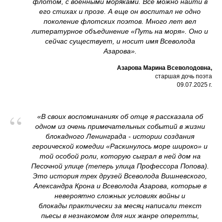
флотом, с военными моряками. Всё можно найти в
его стихах и прозе. А еще он воспитал не одно
поколение флотских поэтов. Много лет вел
литературное объединение «Путь на моря». Оно и
сейчас существует, и носит имя Всеволода
Азарова».
Азарова Марина Всеволодовна,
старшая дочь поэта
09.07.2025 г.
“
«В своих воспоминаниях об отце я рассказала об
одном из очень примечательных событий в жизни
блокадного Ленинграда - истории создания
героической комедии «Раскинулось море широко» и
той особой роли, которую сыграл в ней дом на
Песочной улице (теперь улица Профессора Попова).
Это история трех друзей Всеволода Вишневского,
Александра Крона и Всеволода Азарова, которые в
невероятно сложных условиях войны и
блокады практически за месяц написали текст
пьесы в незнакомом для них жанре оперетты,