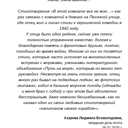
Стихотворение «В этой комнате все не мое…» как
раз связано с комнатой в домике на Песочной улице,
где отец жил и писал стихи к героической комедии в
1942 году.
У отца было одно редкое, сейчас уже почти
полностью утраченное качество, долгая и
благодарная память о фронтовых друзьях, поэтах,
погибших во время войны. Многим из них он посвятил
стихи, которые часто исполнял на многочисленных
встречах с моряками, учениками литературного
объединения «Путь на моря», которым он много лет
руководил. Несмотря на очень плохое зрение, отец
много раз бывал на подводных лодках, во флотских
экипажах, ходил в дальние морские походы (однажды
и меня брал с собой) и при этом был абсолютно
бесстрашным, даже немного бесшабашным, как он
назвал одно из своих любимых стихотворений
«капитаном своего корабля»».
Азарова Людмила Всеволодовна,
младшая дочь поэта
26.07.2025 г.