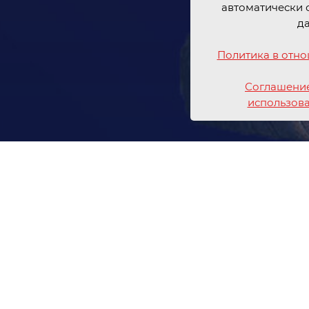
автоматически 
д
Политика в отн
Соглашение
использов
ка № 116