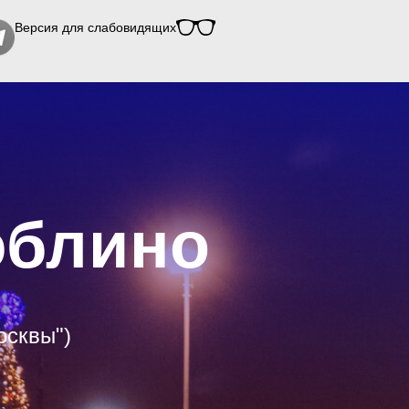
Версия для слабовидящих
юблино
осквы")