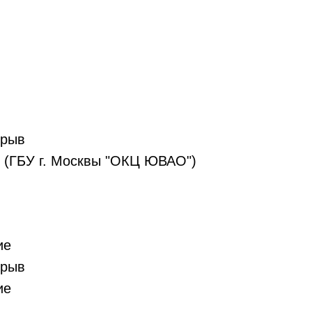
ерыв
ею (ГБУ г. Москвы "ОКЦ ЮВАО")
ие
ерыв
ие