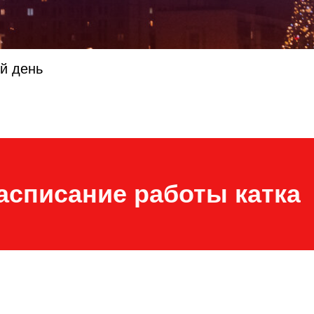
ий день
асписание работы катка