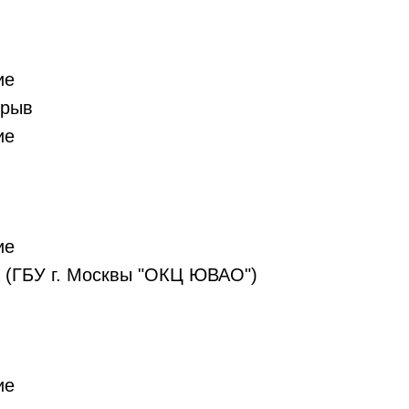
ие
ерыв
ие
ие
ею (ГБУ г. Москвы "ОКЦ ЮВАО")
ие