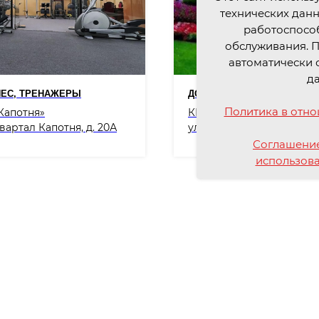
технических данн
работоспособ
обслуживания. П
автоматически 
д
ЕС, ТРЕНАЖЕРЫ
ДОМОВОДСТВО
Политика в отн
Капотня»
КЦ им. А.Н. Астахова
квартал Капотня, д. 20А
ул. Люблинская, д. 149
Соглашение
использов