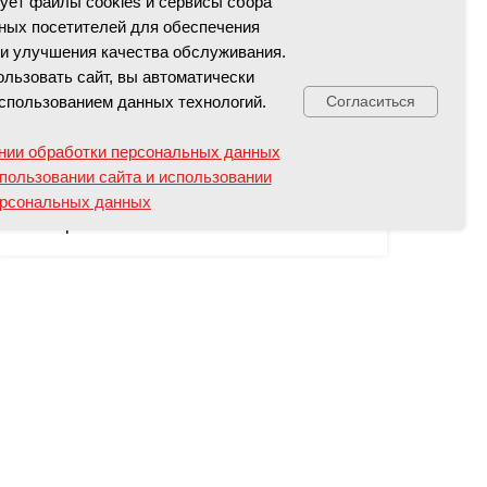
зует файлы cookies и сервисы сбора
ных посетителей для обеспечения
и улучшения качества обслуживания.
льзовать сайт, вы автоматически
спользованием данных технологий.
Согласиться
ПОЛИГЛОТ
01-05 июля
нии обработки персональных данных
Центральная молодёжная библиотека №122
Свяжитесь с нами!
пользовании сайта и использовании
имени А. Грина
рсональных данных
5 000
р.